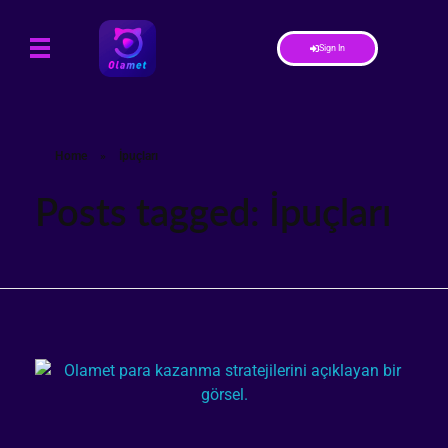
Sign In
Home
»
İpuçları
Posts tagged: İpuçları