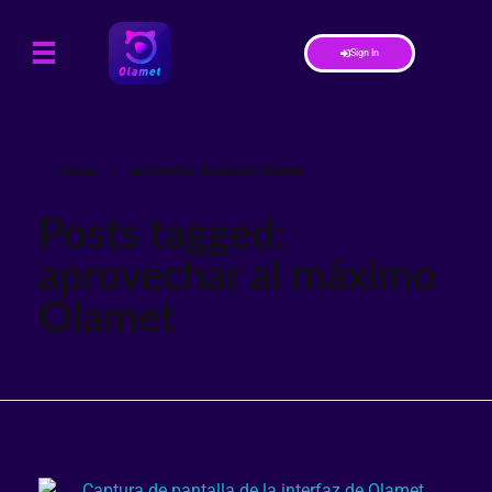
Sign In
Home
»
aprovechar al máximo Olamet
Posts tagged:
aprovechar al máximo
Olamet