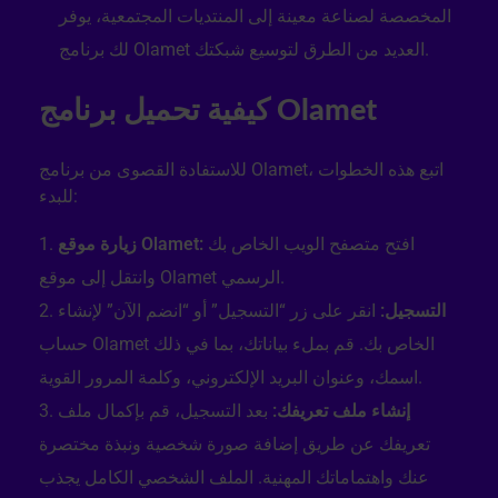
المخصصة لصناعة معينة إلى المنتديات المجتمعية، يوفر
لك برنامج Olamet العديد من الطرق لتوسيع شبكتك.
كيفية تحميل برنامج Olamet
للاستفادة القصوى من برنامج Olamet، اتبع هذه الخطوات
للبدء:
افتح متصفح الويب الخاص بك
زيارة موقع Olamet:
وانتقل إلى موقع Olamet الرسمي.
التسجيل:
انقر على زر “التسجيل” أو “انضم الآن” لإنشاء
حساب Olamet الخاص بك. قم بملء بياناتك، بما في ذلك
اسمك، وعنوان البريد الإلكتروني، وكلمة المرور القوية.
إنشاء ملف تعريفك:
بعد التسجيل، قم بإكمال ملف
تعريفك عن طريق إضافة صورة شخصية ونبذة مختصرة
عنك واهتماماتك المهنية. الملف الشخصي الكامل يجذب